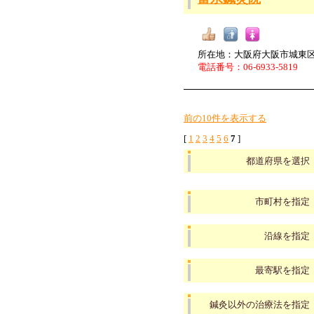
所在地：大阪府大阪市城東区古市
電話番号：06-6933-5819
前の10件を表示する
[
1
2
3
4
5
6
7
]
都道府県を選択
市町村を指定
沿線を指定
最寄駅を指定
鍼灸以外の治療法を指定