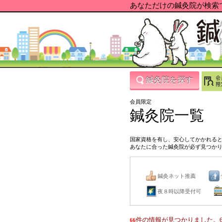
あなただけの鍼灸院が検索で
鍼灸院を探す
会員限定
鍼灸院一覧
国家資格を有し、安心してかかれる
あなたに合った鍼灸院が必ず見つか
鍼灸ネット推薦
夜８時以降受付可
件の情報が見つかりました。6
66