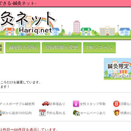
きる-鍼灸ネット-
鍼灸院を登録
登録情報を変更
DKシステム
ところだけを厳選しています。
ります！
ディスポーザブル鍼使用
駐車場あり
女性スタッフ常勤
日曜も
駅から徒歩10分以内
予約も取れる
ホームページあり
特典が
1件目〜66件目を表示しています。