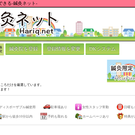
きる-鍼灸ネット-
鍼灸院を登録
登録情報を変更
DKシステム
ところだけを厳選しています。
ります！
ディスポーザブル鍼使用
駐車場あり
女性スタッフ常勤
日曜も
駅から徒歩10分以内
予約も取れる
ホームページあり
特典が